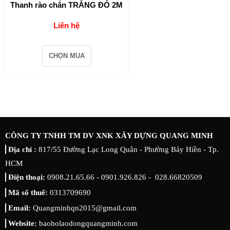
Thanh rào chắn TRẮNG ĐỎ 2M
Liên hệ
CHỌN MUA
CÔNG TY TNHH TM DV XNK XÂY DỰNG QUANG MINH
Địa chỉ :
817/55 Đường Lạc Long Quân - Phường Bảy Hiền - Tp.
HCM
Điện thoại:
0908.21.65.66 - 0901.926.826 - 028.66820509
Mã số thuế:
0313709690
Email:
Quangminhqn2015@gmail.com
Website:
baoholaodongquangminh.com