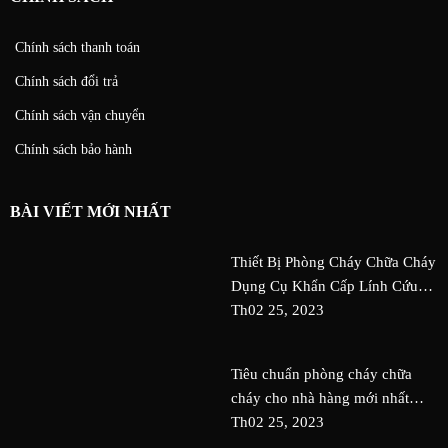
Chính sách thanh toán
Chính sách đổi trả
Chính sách vận chuyển
Chính sách bảo hành
BÀI VIẾT MỚI NHẤT
Thiết Bị Phòng Cháy Chữa Cháy
Dụng Cụ Khẩn Cấp Lính Cứu
Hỏa An Toàn Nguy Cơ Tai Nạn
Th02 25, 2023
Tiêu chuẩn phòng cháy chữa
cháy cho nhà hàng mới nhất
QDC Design & Build
Th02 25, 2023