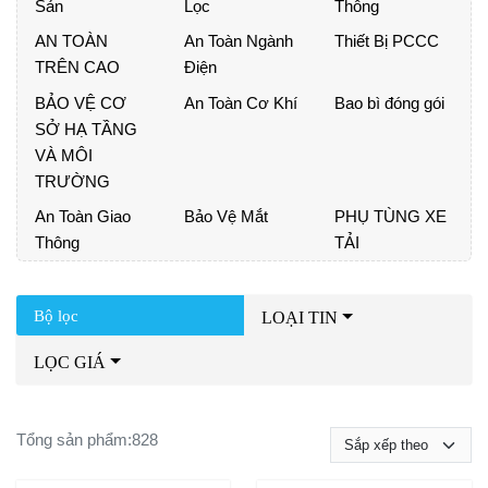
Sản
Lọc
Thông
AN TOÀN
An Toàn Ngành
Thiết Bị PCCC
TRÊN CAO
Điện
BẢO VỆ CƠ
An Toàn Cơ Khí
Bao bì đóng gói
SỞ HẠ TẦNG
VÀ MÔI
TRƯỜNG
An Toàn Giao
Bảo Vệ Mắt
PHỤ TÙNG XE
Thông
TẢI
Bộ lọc
LOẠI TIN
LỌC GIÁ
Tổng sản phẩm:
828