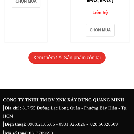
6PA2, 6PA3 )
CHỌN MUA
Liên hệ
CHỌN MUA
Xem thêm
5
/5 Sản phẩm còn lại
CÔNG TY TNHH TM DV XNK XÂY DỰNG QUANG MINH
Địa chỉ :
817/55 Đường Lạc Long Quân - Phường Bảy Hiền - Tp.
HCM
Điện thoại:
0908.21.65.66 - 0901.926.826 - 028.66820509
Mã số thuế:
0313709690