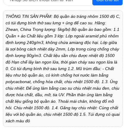
THÔNG TIN SẢN PHẨM: Bộ quần áo tráng nhôm 1500 độ C,
có túi đựng bình thở sau lưng + ủng đế cao su. Hãng:
Zhean, China Trọng lượng: 5kg/bộ Bộ quần áo bao gồm: 1.1
Quần + áo Chất liệu gồm 3 lớp: Lớp ngoài aramid phủ nhôm
định lượng 240g/m3, không chứa amiang độc hại. Lớp giữa
là sợi bông cách nhiệt dày 2mm, Lớp trong cùng chống cháy
định lượng 90g/m3. Chất liệu sần chịu được nhiệt độ 1500
độ Hạn chế lây lan ngọn lửa, thời gian cháy sau ngọn lửa là
0. Có túi đựng bình thở sau lưng 1.2. Mũ trùm đầu: - Chất
liệu như bộ quần áo, có kính chống hơi nước làm bằng
polycacbonat, chống hóa chất, chịu nhiệt 1500 độ. 1.3. Ủng
chịu nhiệt: Đế ủng làm bằng cao su chịu nhiệt màu đen, chịu
được hóa chất, dầu, mỡ, tia UV. Phần thân ủng làm bằng
chất liệu giống bộ quần áo. Thoải mái chân, không đổ mồ
hôi. Chịu nhiệt 1500 độ. 1.4. Găng tay chịu nhiệt: Cùng chất
liệu với bộ quần áo, chịu nhiệt 1500 độ 1.5. Túi đựng có quai
xách màu đỏ