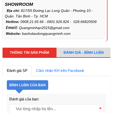
SHOWROOM
Địa chỉ:
817/55 Đường Lạc Long Quân - Phường 10 -
Quận. Tân Bình - Tp. HCM
Hotline:
0908.21.65.66 - 0901.926.826 - 028.66820509
Email:
Quangminhqn2015@gmail.com
Website:
baoholaodongquangminh.com
THÔNG TIN SẢN PHẨM
ĐÁNH GIÁ - BÌNH LUẬN
Đánh giá SP
Cảm nhận KH trên Facebook
BÌNH LUẬN CỦA BẠN
Đánh giá của bạn:
*