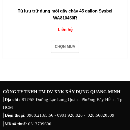
Tủ lưu trữ dung môi gây cháy 45 gallon Sysbel
WA810450R
Liên hệ
CHỌN MUA
CÔNG TY TNHH TM DV XNK XÂY DỰNG QUANG MINH
Địa chỉ :
817/55 Đường Lạc Long Quân - Phường Bảy Hiền - Tp.
HCM
Điện thoại:
0908.21.65.66 - 0901.926.826 - 028.66820509
Mã số thuế:
0313709690