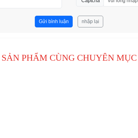
Captcha
Gửi bình luận
nhập lại
SẢN PHẨM CÙNG CHUYÊN MỤC