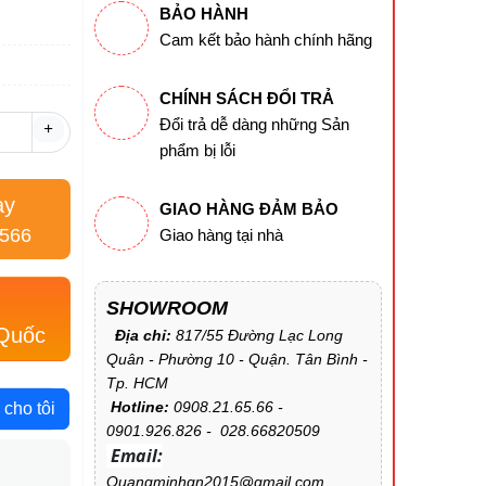
BẢO HÀNH
Cam kết bảo hành chính hãng
CHÍNH SÁCH ĐỔI TRẢ
Đổi trả dễ dàng những Sản
+
phẩm bị lỗi
ay
GIAO HÀNG ĐẢM BẢO
.566
Giao hàng tại nhà
SHOWROOM
 Quốc
Địa chỉ:
817/55 Đường Lạc Long
Quân - Phường 10 - Quận. Tân Bình -
Tp. HCM
Hotline:
0908.21.65.66 -
 cho tôi
0901.926.826 - 028.66820509
Email:
Quangminhqn2015@gmail.com