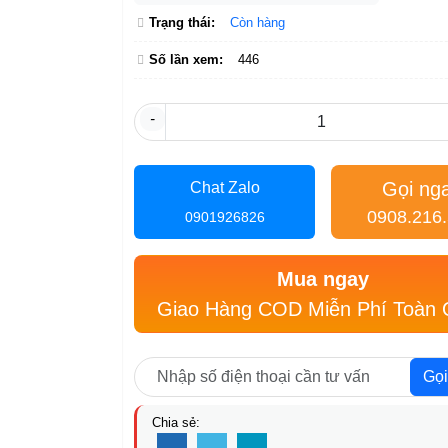
Trạng thái:
Còn hàng
Số lần xem:
446
-
Gọi ng
Chat Zalo
0908.216
0901926826
Mua ngay
Giao Hàng COD Miễn Phí Toàn
Gọi
Chia sẻ: