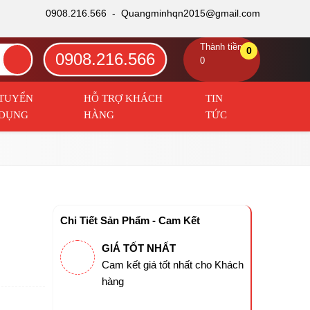
0908.216.566 -
Quangminhqn2015@gmail.com
Thành tiền
0
0908.216.566
0
TUYỂN
HỖ TRỢ KHÁCH
TIN
DỤNG
HÀNG
TỨC
Chi Tiết Sản Phẩm - Cam Kết
GIÁ TỐT NHẤT
Cam kết giá tốt nhất cho Khách
hàng