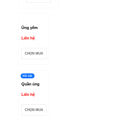
Ủng yếm
Liên hệ
CHỌN MUA
Nổi bật
Quần ủng
Liên hệ
CHỌN MUA