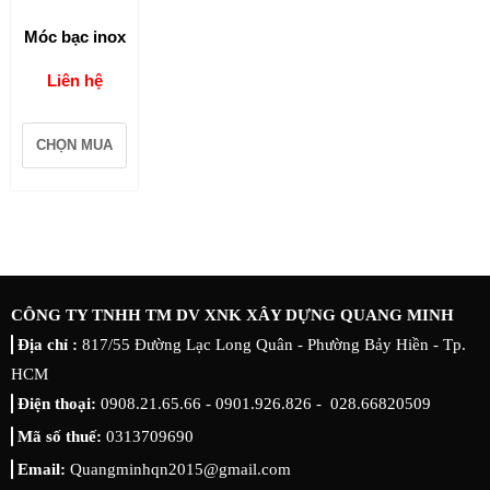
Móc bạc inox
Liên hệ
CHỌN MUA
CÔNG TY TNHH TM DV XNK XÂY DỰNG QUANG MINH
Địa chỉ :
817/55 Đường Lạc Long Quân - Phường Bảy Hiền - Tp.
HCM
Điện thoại:
0908.21.65.66 - 0901.926.826 - 028.66820509
Mã số thuế:
0313709690
Email:
Quangminhqn2015@gmail.com