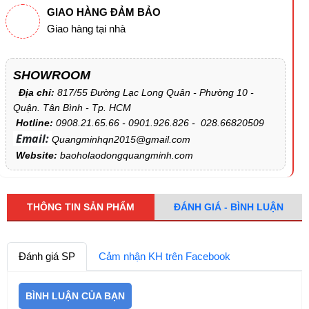
GIAO HÀNG ĐẢM BẢO
Giao hàng tại nhà
SHOWROOM
Địa chỉ:
817/55 Đường Lạc Long Quân - Phường 10 -
Quận. Tân Bình - Tp. HCM
Hotline:
0908.21.65.66 - 0901.926.826 - 028.66820509
Email:
Quangminhqn2015@gmail.com
Website:
baoholaodongquangminh.com
THÔNG TIN SẢN PHẨM
ĐÁNH GIÁ - BÌNH LUẬN
Đánh giá SP
Cảm nhận KH trên Facebook
BÌNH LUẬN CỦA BẠN