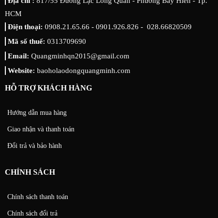
Địa chỉ :
817/55 Đường Lạc Long Quân - Phường Bảy Hiền - Tp.
HCM
Điện thoại:
0908.21.65.66 - 0901.926.826 - 028.66820509
Mã số thuế:
0313709690
Email:
Quangminhqn2015@gmail.com
Website:
baoholaodongquangminh.com
HỖ TRỢ KHÁCH HÀNG
Hướng dẫn mua hàng
Giao nhận và thanh toán
Đổi trả và bảo hành
CHÍNH SÁCH
Chính sách thanh toán
Chính sách đổi trả