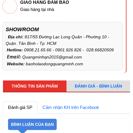
GIAO HÀNG ĐẢM BẢO
Giao hàng tại nhà
SHOWROOM
Địa chỉ:
817/55 Đường Lạc Long Quân - Phường 10 -
Quận. Tân Bình - Tp. HCM
Hotline:
0908.21.65.66 - 0901.926.826 - 028.66820509
Email:
Quangminhqn2015@gmail.com
Website:
baoholaodongquangminh.com
THÔNG TIN SẢN PHẨM
ĐÁNH GIÁ - BÌNH LUẬN
Đánh giá SP
Cảm nhận KH trên Facebook
BÌNH LUẬN CỦA BẠN