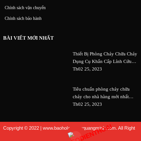
Chính sách vận chuyển
Chính sách bảo hành
BÀI VIẾT MỚI NHẤT
Thiết Bị Phòng Cháy Chữa Cháy
Dụng Cụ Khẩn Cấp Lính Cứu
Hỏa An Toàn Nguy Cơ Tai Nạn
Th02 25, 2023
Tiêu chuẩn phòng cháy chữa
cháy cho nhà hàng mới nhất
QDC Design & Build
Th02 25, 2023
Copyright © 2022 | www.baoholaodongquangminh.com. All Right
Reserved