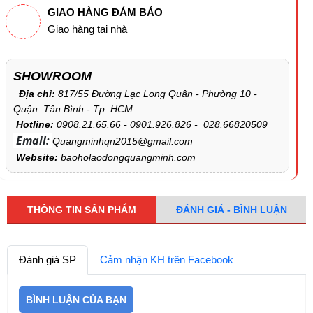
GIAO HÀNG ĐẢM BẢO
Giao hàng tại nhà
SHOWROOM
Địa chỉ:
817/55 Đường Lạc Long Quân - Phường 10 -
Quận. Tân Bình - Tp. HCM
Hotline:
0908.21.65.66 - 0901.926.826 - 028.66820509
Email:
Quangminhqn2015@gmail.com
Website:
baoholaodongquangminh.com
THÔNG TIN SẢN PHẨM
ĐÁNH GIÁ - BÌNH LUẬN
Đánh giá SP
Cảm nhận KH trên Facebook
BÌNH LUẬN CỦA BẠN