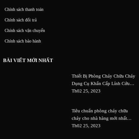
Chính sách thanh toán
Chính sách đổi trả
Chính sách vận chuyển
Chính sách bảo hành
BÀI VIẾT MỚI NHẤT
Thiết Bị Phòng Cháy Chữa Cháy
Dụng Cụ Khẩn Cấp Lính Cứu
Hỏa An Toàn Nguy Cơ Tai Nạn
Th02 25, 2023
Tiêu chuẩn phòng cháy chữa
cháy cho nhà hàng mới nhất
QDC Design & Build
Th02 25, 2023