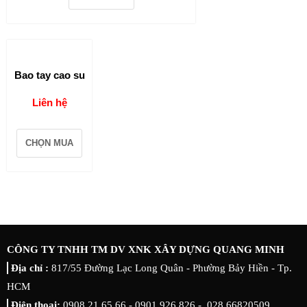
Bao tay cao su
Liên hệ
CHỌN MUA
CÔNG TY TNHH TM DV XNK XÂY DỰNG QUANG MINH
Địa chỉ :
817/55 Đường Lạc Long Quân - Phường Bảy Hiền - Tp.
HCM
Điện thoại:
0908.21.65.66 - 0901.926.826 - 028.66820509