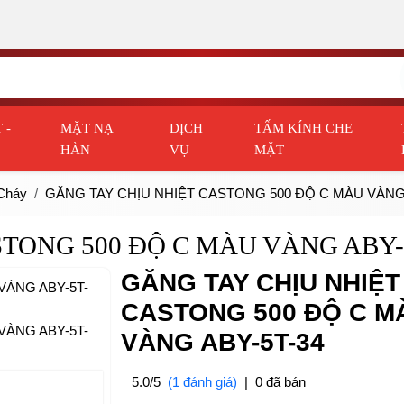
 -
MẶT NẠ
DỊCH
TẤM KÍNH CHE
HÀN
VỤ
MẶT
Cháy
GĂNG TAY CHỊU NHIỆT CASTONG 500 ĐỘ C MÀU VÀNG 
TONG 500 ĐỘ C MÀU VÀNG ABY-
GĂNG TAY CHỊU NHIỆT
CASTONG 500 ĐỘ C M
VÀNG ABY-5T-34
5.0/5
(1 đánh giá)
|
0 đã bán