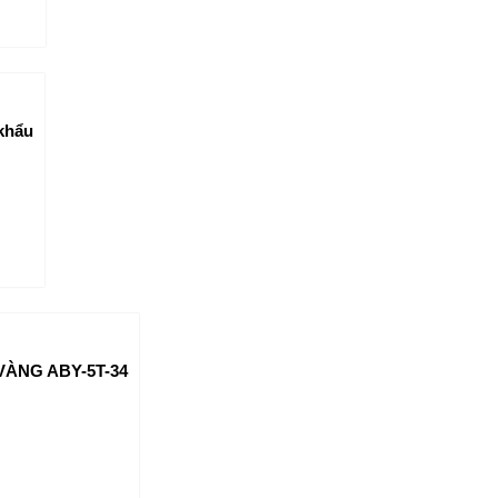
 khẩu
VÀNG ABY-5T-34