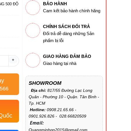
BẢO HÀNH
NG 500 ĐỘ
Cam kết bảo hành chính hãng
CHÍNH SÁCH ĐỔI TRẢ
Đổi trả dễ dàng những Sản
phẩm bị lỗi
GIAO HÀNG ĐẢM BẢO
+
Giao hàng tại nhà
ay
SHOWROOM
.566
Địa chỉ:
817/55 Đường Lạc Long
Quân - Phường 10 - Quận. Tân Bình -
Tp. HCM
Hotline:
0908.21.65.66 -
 Quốc
0901.926.826 - 028.66820509
Email:
Quangminhqn2015@gmail.com