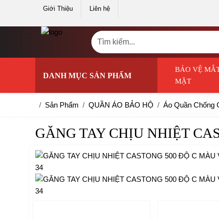
Giới Thiệu
Liên hệ
BẢO VỆ MẮT
DANH MỤC SẢN PHẨM
MẶT
Sản Phẩm
QUẦN ÁO BẢO HỘ
Áo Quần Chống 
GĂNG TAY CHỊU NHIỆT CAS