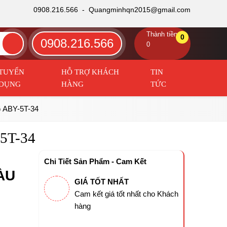
0908.216.566 -
Quangminhqn2015@gmail.com
Thành tiền
0
0908.216.566
0
TUYỂN
HỖ TRỢ KHÁCH
TIN
DỤNG
HÀNG
TỨC
ABY-5T-34
5T-34
Chi Tiết Sản Phẩm - Cam Kết
ÀU
GIÁ TỐT NHẤT
Cam kết giá tốt nhất cho Khách
hàng