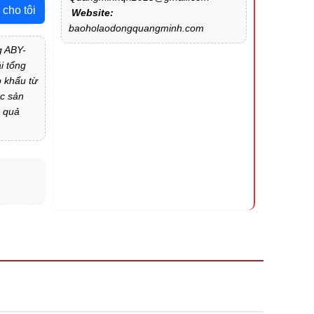
 cho tôi
Website:
baoholaodongquangminh.com
g ABY-
ải tổng
 khẩu từ
ác sản
u quả